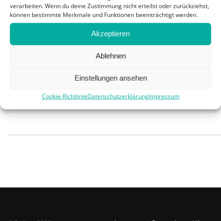
verarbeiten. Wenn du deine Zustimmung nicht erteilst oder zurückziehst,
können bestimmte Merkmale und Funktionen beeinträchtigt werden.
Akzeptieren
Ablehnen
Einstellungen ansehen
„Wenn ich alleine in den Bergen unterwegs bin ist es gut, schw
Cookie-Richtlinie
Datenschutzerklärung
Impressum
unglaublich stärkend, das hätte ich nie gedacht.“